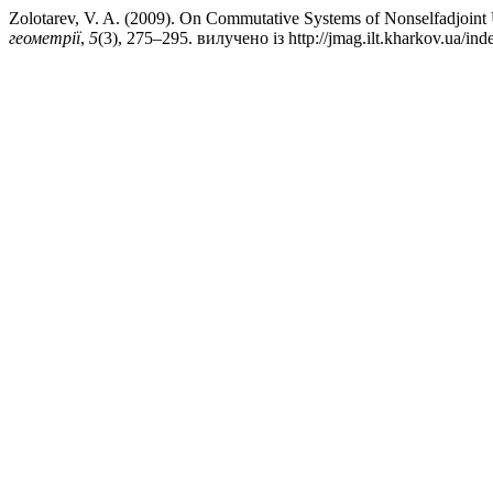
Zolotarev, V. A. (2009). On Commutative Systems of Nonselfadjoin
геометрії
,
5
(3), 275–295. вилучено із http://jmag.ilt.kharkov.ua/in