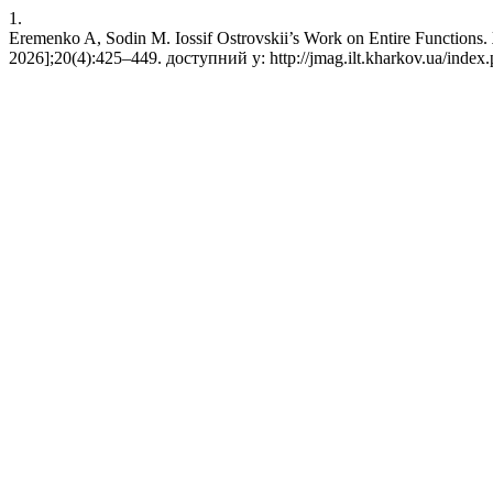
1.
Eremenko A, Sodin M. Iossif Ostrovskii’s Work on Entire Functions.
2026];20(4):425–449. доступний у: http://jmag.ilt.kharkov.ua/index.