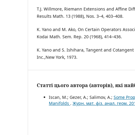
T.J. Willmore, Riemann Extensions and Affine Di
Results Math. 13 (1988), Nos. 3–4, 403–408.
K. Yano and M. Ako, On Certain Operators Associ
Kodai Math. Sem. Rep. 20 (1968), 414–436.
K. Yano and S. Ishihara, Tangent and Cotangent
Inc.,New York, 1973.
Статті цього автора (авторів), які н
Iscan, M.; Gezer, A.; Salimov, A.;
Some Prop
Manifolds
.
Журн. мат. фіз. анал. геом. 20