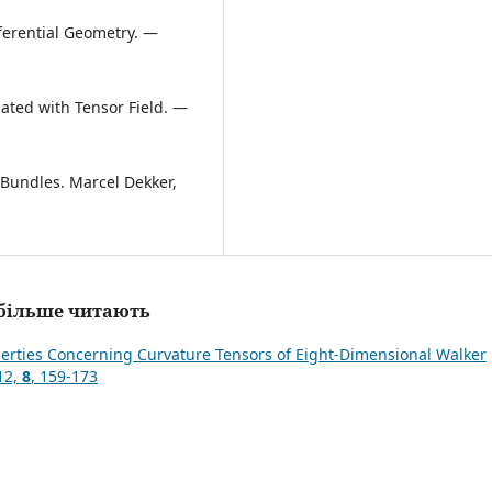
fferential Geometry. —
ated with Tensor Field. —
 Bundles. Marcel Dekker,
айбільше читають
erties Concerning Curvature Tensors of Eight-Dimensional Walker
12,
8
, 159-173