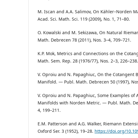
M. Iscan and A.A. Salimov, On Kähler–Norden Ma
Acad. Sci. Math. Sci. 119 (2009), No. 1, 71–80.
O. Kowalski and M. Sekizawa, On Natural Riema
Math. Debrecen 78 (2011), Nos. 3–4, 709–721.
K.P. Mok, Metrics and Connections on the Cotan
Math. Sem. Rep. 28 (1976/77), Nos. 2–3, 226–238
V. Oproiu and N. Papaghiuc, On the Cotangent Bu
Manifold. — Publ. Math. Debrecen 50 (1997), Nos
V. Oproiu and N. Papaghiuc, Some Examples of
Manifolds with Norden Metric. — Publ. Math. De
4, 199–211.
E.M. Patterson and A.G. Walker, Riemann Extensi
Oxford Ser. 3 (1952), 19–28.
https://doi.org/10.1