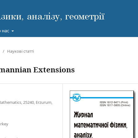
 нас
/
Наукові статті
emannian Extensions
 Mathematics, 25240, Erzurum,
urkey