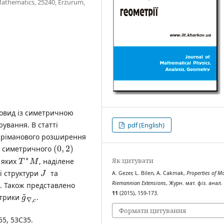
 Mathematics, 25240, Erzurum,
овид із симетричною
ування. В статті
pdf (English)
о ріманового розширення
(
0
,
2
)
ю симетричного
∗
Як цитувати
 яких
, наділене
T
M
ї структури
та
J
A. Gezer, L. Bilen, A. Cakmak,
Properties of Mo
Riemannian Extensions
, Журн. мат. фіз. анал.
. Також представлено
11
(2015), 159-173.
˜
етрики
.
g
∇
,
c
Формати цитування
55, 53C35.