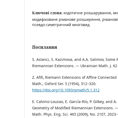
Ключові слова:
кодотичне розшарування, мн
модифіковане ріманове розширення, ріманові
псевдо-симетричний многовид
Посилання
S. Aslanci, S. Kazimova, and A.A. Salimov, Som
Riemannian Extensions. — Ukrainian Math. J. 62 
Z. Afifi, Riemann Extensions of Affine Connected
Math., Oxford Ser. 5 (1954), 312–320.
https://doi.org/10.1093/qmath/5.1.312
E. Calvino-Louzao, E. Garcı́a-Rı́o, P. Gilkey, and 
Geometry of Modified Riemannian Extensions. — P
Math. Phys. Eng. Sci. 465 (2009), No. 2107, 2023