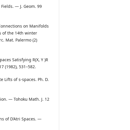
 Fields. — J. Geom. 99
 Connections on Manifolds
 of the 14th winter
rc. Mat. Palermo (2)
aces Satisfying R(X, Y )R
 17 (1982), 531–582.
Lifts of s-spaces. Ph. D.
tion. — Tohoku Math. J. 12
ns of D’Atri Spaces. —