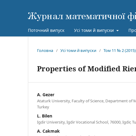
Поточний випуск
Усі томи й випуски
Про
Головна
/
Усі томи й випуски
/
Том 11 № 2 (2015)
Properties of Modified Ri
A. Gezer
Ataturk University, Faculty of Science, Department of
Turkey
L. Bilen
Igdir University, Igdir Vocational School, 76000, Igdir, T
A. Cakmak