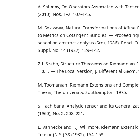
A. Salimov, On Operators Associated with Tensor
(2010), Nos. 1–2, 107–145.
M. Sekizawa, Natural Transformations of Affine
to Metrics on Cotangent Bundles. — Proceedings
school on abstract analysis (Srni, 1986), Rend. Ci
Suppl. No. 14 (1987), 129–142.
Z.I. Szabo, Structure Theorems on Riemannian Sp
= 0. I. — The Local Version, J. Differential Geom.
M. Toomanian, Riemann Extensions and Complete 
Thesis, The university, Southampton, 1975.
S. Tachibana, Analytic Tensor and its Generaliza
(1960), No. 2, 208–221.
L. Vanhecke and T.J. Willmore, Riemann Extensio
Tensor (N.S.) 38 (1982), 154–158.