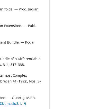
nifolds. — Proc. Indian
nn Extensions. — Publ.
gent Bundle. — Kodai
.
ndle of a Differentiable
. 3–4, 317–338.
 Aalmost Complex
brecen 41 (1992), Nos. 3–
ons. — Quart. J. Math.
093/qmath/3.1.19