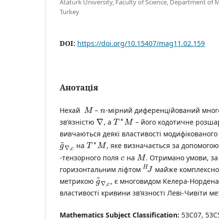
Ataturk University, Faculty of Science, Department of
Turkey
DOI:
https://doi.org/10.15407/mag11.02.159
Анотація
Нехай
–
-мірний диференційований мног
M
n
∗
∇
зв’язністю
, а
– його кодотичне розшар
T
M
вивчаються деякі властивості модифікованог
∗
˜
на
, яке визначається за допомого
g
T
M
∇
,
c
-тензорного поля
на
. Отримано умови, за
c
M
H
горизонтальним ліфтом
майже комплексно
J
˜
метрикою
, є многовидом Kелера-Нордена
g
∇
,
c
властивості кривини зв’язності Леві-Чивіти м
Mathematics Subject Classification:
53C07, 53C