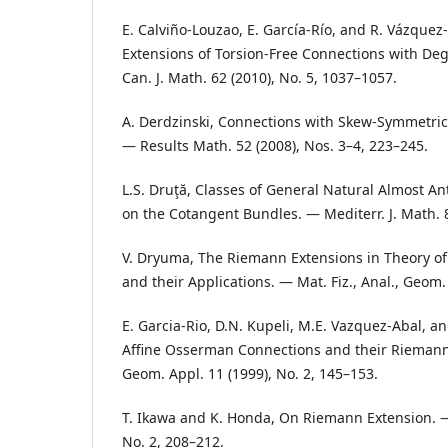
E. Calviño-Louzao, E. Garcı́a-Rı́o, and R. Vázqu
Extensions of Torsion-Free Connections with Deg
Can. J. Math. 62 (2010), No. 5, 1037–1057.
A. Derdzinski, Connections with Skew-Symmetric 
— Results Math. 52 (2008), Nos. 3–4, 223–245.
L.S. Druţă, Classes of General Natural Almost A
on the Cotangent Bundles. — Mediterr. J. Math. 8
V. Dryuma, The Riemann Extensions in Theory of 
and their Applications. — Mat. Fiz., Anal., Geom.
E. Garcia-Rio, D.N. Kupeli, M.E. Vazquez-Abal, a
Affine Osserman Connections and their Riemann 
Geom. Appl. 11 (1999), No. 2, 145–153.
T. Ikawa and K. Honda, On Riemann Extension. — 
No. 2, 208–212.