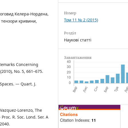
Номер
оговид Kелера-Нордена,
Том 11 № 2 (2015)
 тензори кривини,
Розділ
Наукові статті
Завантаження
e Remarks Concerning
(2010), No. 5, 661–675.
 Spaces. — Quart. J.
A. Vazquez-Lorenzo, The
Citations
roc. R. Soc. Lond. Ser. A
Citation Indexes:
11
–2040.