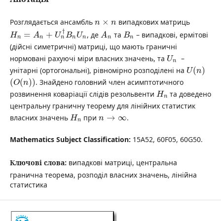
×
Розглядається ансамбль
випадкових матриць
n
n
†
=
+
, де
та
– випадкові, ермітові
H
A
U
B
U
A
B
n
n
n
n
n
n
n
(дійсні симетричні) матриці, що мають граничні
нормовані рахуючі міри власних значень, та
–
U
n
(
)
унітарні (ортогональні), рівномірно розподілені на
U
n
(
(
)
)
. Знайдено головний член асимптотичного
O
n
розвинення коваріації слідів резольвенти
та доведено
H
n
центральну граничну теорему для лінійних статистик
→
∞
власних значень
при
.
H
n
n
Mathematics Subject Classification:
15A52, 60F05, 60G50.
Ключові слова:
випадкові матриці, центральна
гранична теорема, розподіл власних значень, лінійна
статистика