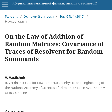
Головна
/
Усі томи й випуски
/
Том 6 № 1 (2010)
/
Наукові статті
On the Law of Addition of
Random Matrices: Covariance of
Traces of Resolvent for Random
Summands
V. Vasilchuk
B. Verkin Institute for Low Temperature Physics and Engineering of
the National Academy of Sciences of Ukraine, 47 Lenin Ave., Kharkiv,
61103, Ukraine
Анотація