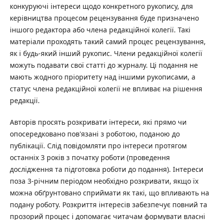
конкуруючі інтереси щодо конкретного рукопису, для
керівництва процесом рецензування буде призначено
іншого редактора або члена редакційної колегії. Такі
матеріали проходять такий самий процес рецензування,
як і будь-який інший рукопис. Члени редакційної колегії
можуть подавати свої статті до журналу. Ці подання не
мають жодного пріоритету над іншими рукописами, а
статус члена редакційної колегії не впливає на рішення
редакції.
Авторів просять розкривати інтереси, які прямо чи
опосередковано пов'язані з роботою, поданою до
публікації. Слід повідомляти про інтереси протягом
останніх 3 років з початку роботи (проведення
дослідження та підготовка роботи до подання). Інтереси
поза 3-річним періодом необхідно розкривати, якщо їх
можна обґрунтовано сприймати як такі, що впливають на
подану роботу. Розкриття інтересів забезпечує повний та
прозорий процес і допомагає читачам формувати власні