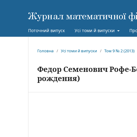
Поточний випуск
Усі томи й випуски
Про
Головна
/
Усі томи й випуски
/
Том 9 № 2 (2013)
Федор Семенович Рофе-Б
рождения)