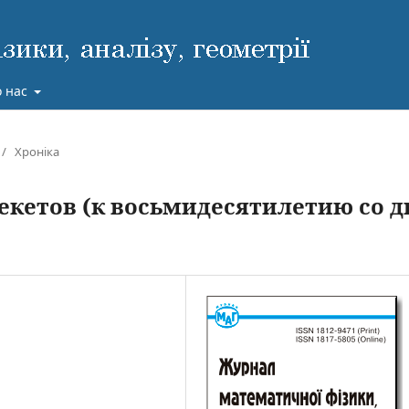
 нас
/
Хроніка
екетов (к восьмидесятилетию со д