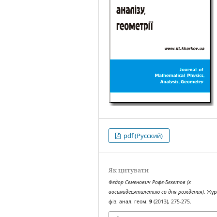
pdf (Русский)
Як цитувати
Федор Семенович Рофе-Бекетов (к
восьмидесятилетию со дня рождения)
, Жур
фіз. анал. геом.
9
(2013), 275-275.