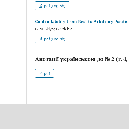
pdf (English)
Controllability from Rest to Arbitrary Pos
G. M. Sklyar
,
G. Szkibiel
pdf (English)
Анотації українською до № 2 (т. 4, 
pdf