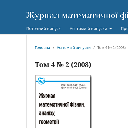
Поточний випуск
Усі томи й випуски
Про
Головна
/
Усі томи й випуски
/
Том 4 № 2 (2008)
Том 4 № 2 (2008)