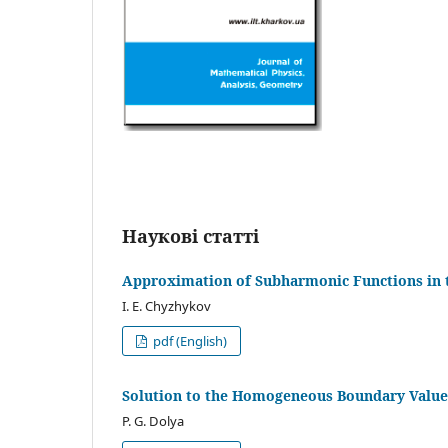
Наукові статті
Approximation of Subharmonic Functions in t
I. E. Chyzhykov
pdf (English)
Solution to the Homogeneous Boundary Value P
P. G. Dolya