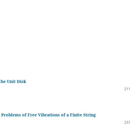
he Unit Disk
211
roblems of Free Vibrations of a Finite String
237