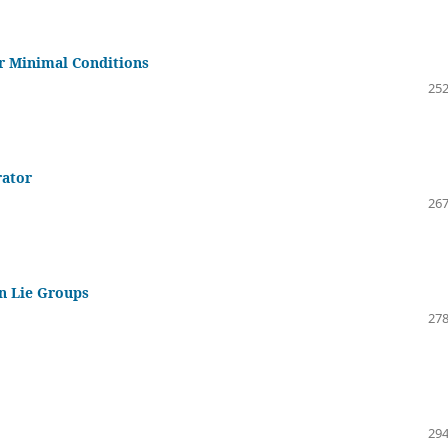
er Minimal Conditions
252
rator
267
n Lie Groups
278
294